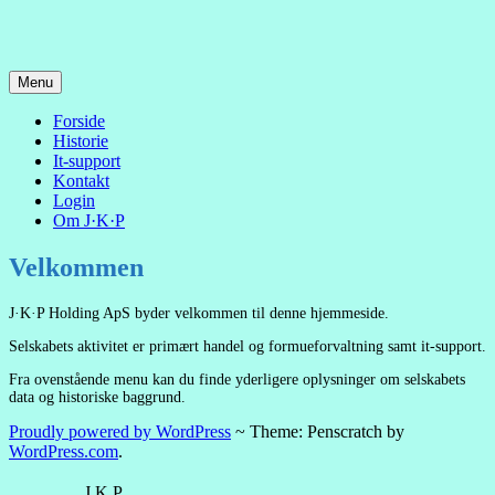
Skip
Menu
to
Handel og formueforvaltning
J·K·P Holding ApS
content
Forside
Historie
It-support
Kontakt
Login
Om J·K·P
Velkommen
J·K·P Holding ApS byder velkommen til denne hjemmeside.
Selskabets aktivitet er primært handel og formueforvaltning samt it-support.
Fra ovenstående menu kan du finde yderligere oplysninger om selskabets
data og historiske baggrund.
Proudly powered by WordPress
~
Theme: Penscratch by
WordPress.com
.
J.K.P.